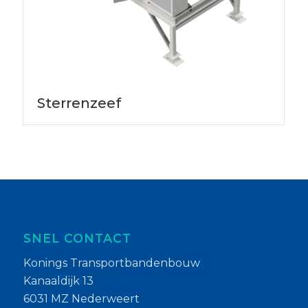
Sterrenzeef
SNEL CONTACT
Konings Transportbandenbouw
Kanaaldijk 13
6031 MZ Nederweert